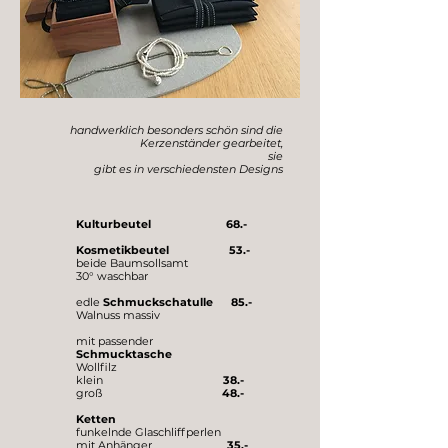
handwerklich besonders schön sind die
Kerzenständer gearbeitet
​,
sie
gibt es in verschiedensten Designs
Kulturbeutel 68.-
Kosmetikbeutel 53.-
beide Baumsollsamt
30° waschbar
edle
Schmuckschatulle 85.-
Walnuss massiv
mit passender
Schmucktasche
Wollfilz
klein
38.-
groß
48.-
Ketten
funkelnde Glaschliffperlen
mit Anhänger
35.-