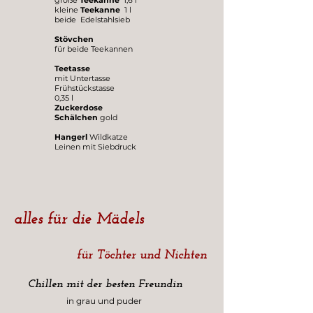
große
Teekanne
1,6 l
kleine
Teekanne
1 l
beide Edelstahlsieb
Stövchen
für beide Teekannen
Teetasse
mit Untertasse
Frühstückstasse
0,35 l
Zuckerdose
Schälchen
gold
Hangerl
Wildkatze
Leinen mit Siebdruck
alles für die Mädels
für Töchter und Nichten
Chillen mit der besten Freundin
in grau und puder