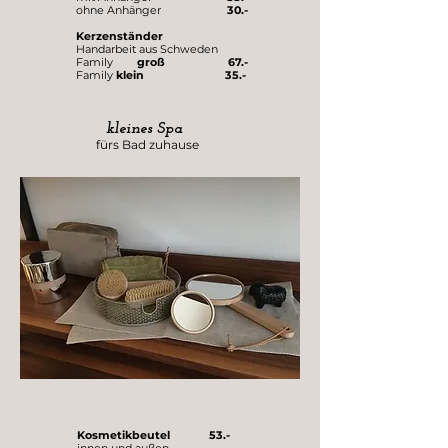
ohne Anhänger
30.-
Kerzenständer
Handarbeit aus Schweden
Family
groß 67.-
Family
klein 35.-
kleines Spa
fürs Bad zuhause
Kosmetikbeutel 53.-