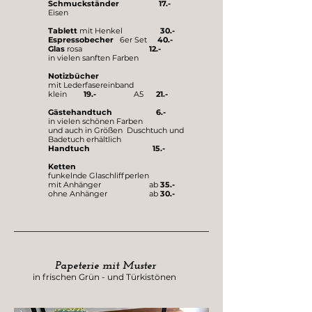
Schmuckständer 17.-
Eisen
Tablett
mit Henkel
30.-
Espressobecher
6er Set
40.-
Glas
rosa
12.-
in vielen sanften Farben
Notizbücher
mit Lederfasereinband
klein
19.-
A5
21.-
Gästehandtuch 6.-
in vielen schönen Farben
und auch in Größen Duschtuch und
Badetuch erhältlich
Handtuch 15.-
Ketten
funkelnde Glaschliffperlen
mit Anhänger ab
35
.-
ohne Anhänger ab
30.-
Papeterie mit Muster
in frischen Grün - und Türkistönen