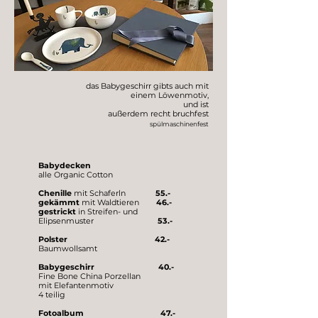
das Babygeschirr gibts auch mit
einem Löwenmotiv,
und ist
außerdem recht bruchfest
spülmaschinenfest
Babydecken
alle Organic Cotton
Chenille
mit Schaferln
55.-
gekämmt
mit Waldtieren
46.-
gestrickt
in Streifen- und
Elipsenmuster
53.-
Polster 42.-
Baumwollsamt
Babygeschirr 40.-
Fine Bone China Porzellan
mit Elefantenmotiv
4 teilig
Fotoalbum
47.-