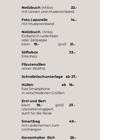
Notizbuch
(Mitte)
22.-
mit Leinen und Mustereinband
Foto Leporello 14.-
mit Mustereinband
Notizbuch
(links)
Einband in Lederfaser
oder Zellpappe
klein
19.-
groß
21.-
Stiftebox 33.-
Erlenholz
Filzutensilien
reiner Wollfilz
Schreibtischunterlage ab 27.-
Hüllen ab
16.-
fürs Smartphone
in verschiedenen Größen
Erni und Bert
klein
19.-
groß
27.-
Utensilienmapperl,
auch für die Reise
Smartbag 49.-
mit Lederriemen zum
Umhängen
Kerzenhalter Elch 26.-