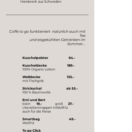
Handwerk aus Schweden
Coffe to go funktieniert natürlich auch mit
Tee
und eisgekühlten Getränken im
Sommer...
Kuschelpolster 64.-
Kuscheldecke 189.-
100% Organic cotton
Wolldecke 135.-
mit Fischgrät
Strickschal
ab 55.-
100 % Baumwolle
Erni und Bert
klein
19.-
groß
27.-
Utensilienmapperl inWollfilz
auch für die Reise
Smartbag 49.-
Wollfilz
To go Click