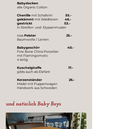
Babydecken
alle Organic Cotton
Chenille
mit Schaferln
55.-
gekämmt
mit Waldtieren
46.-
gestrickt 53.-
in Streifen- und Elypsenmuster
rosa
Polster 25.-
Baumwolle / Leinen
Babygeschirr 40.-
Fine Bone China Porzellan
mit Flamingomotiv
4 teilig
Kuschelgiraffe 17.-
gibts auch als Elefant
Kerzenständer 26.-
Mädel mit Puppenwagen
Handwerk aus Schweden
und natürlich Baby Boys