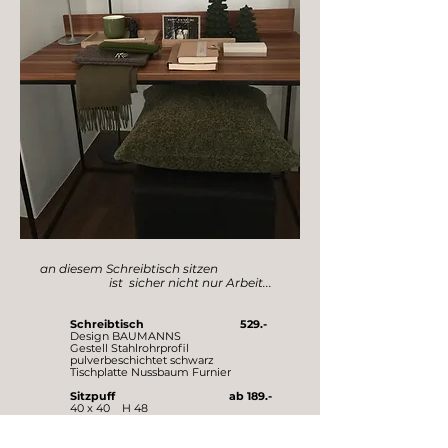
an diesem Schreibtisch sitzen
ist sicher nicht nur Arbeit...
Schreibtisch 529.-
Design BAUMANNS
Gestell Stahlrohrprofil
pulverbeschichtet sch
warz
Tischplatte Nussbaum Furnier
Sitzpuff ab 189.-
40 x 40 H 48
strapazie
rbarer Kunstfaser Bezug
in Leinenbindung
auch in Wollloden erhältlich