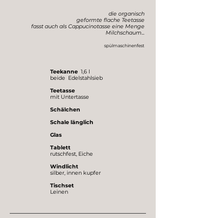
die organisch
geformte flache Teetasse
fasst auch als Cappucinotasse eine Menge
Milchschaum...
spülmaschinenfest
Teekanne
1,6 l
beide Edelstahlsieb
Teetasse
mit Untertasse
Schälchen
Schale länglich
Glas
Tablett
rutschfest, Eiche
Windlicht
silber, innen kupfer
Tischset
Leinen