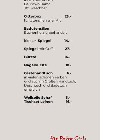
innen und außen
Baumwollsamt
30° waschbar
Gitterbox 25.-
für Utensilien aller Art
Badutensilien
Buchenholz unbehandelt
kleiner
Spiegel 14.-
Spiegel
mit Griff
27.-
Bürste 14.-
Nagelbürste 10.-
Gästehandtuch 6.-
in vielen schönen Farben
und auch in Größen Handtuch,
Duschtuch und Badetuch
erhältlich
Wollseife Schaf 5.-
Tischset Leinen 16.-
für Baby Girls